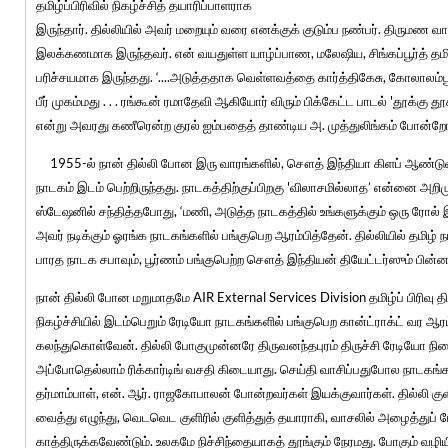
தமிழ்ப்பிரிவில் நிகழ்ச்சித் தயாரிப்பாளராக
இருந்தார். தில்லியில் அவர் மறையும் வரை எனக்குக் குடும்ப நண்பர். திருமண 
இலக்கணமாக இருந்தவர். என் வயதுள்ள யாழ்ப்பாண, மலேஷிய, சிங்கப்பூர்த் தமிழ் 
பரிச்சயமாக இருந்தது. ‘....அடுத்ததாக வெள்ளவத்தை கார்த்திகேசு, கோலாலம்பூர்
பீர் முகம்மது . . . ரங்கூன் ரமாதேவி ஆகியோர் விரும் பிக்கேட்ட பாடல் 'தூக்கு தூக
என்று அவரது கணீரென்ற குரல் ஐம்பதைத் தாண்டிய அ. முத்துலிங்கம் போன்றோர
1955-ல் நான் தில்லி போன இரு வாரங்களில், சௌத் இந்தியா கிளப் ஆண்டுவி
நாடகம் இடம் பெற்றிருந்தது. நாடகத்திற்குப்பிறகு 'விலாசமில்லாத’ என்னை அறி
ஸ்டேஷனில் சந்தித்தபோது, ‘மணி, அடுத்த நாடகத்தில் உங்களுக்கும் ஒரு ரோல் இரு
அவர் நடிக்கும் ஓரங்க நாடகங்களில் பங்குபெற ஆரம்பித்தேன். தில்லியில் தம
பாரத நாடக சபாவும், பூர்ணம் பங்குபெற்ற சௌத் இந்தியன் தியேட்டர்ஸும் பின
நான் தில்லி போன மறுமாதமே AIR External Services Division தமிழ்ப் பிரிவு 
நிகழ்ச்சியில் இடம்பெறும் ரேடியோ நாடகங்களில் பங்குபெற கான்ட்ராக்ட் வர ஆரம
கலந்துகொள்வேன். தில்லி போகுமுன்னரே திருவனந்தபுரம் திருச்சி ரேடியோ நிலை
அப்போதெல்லாம் ரிக்கார்டிங் வசதி கிடையாது. செய்தி வாசிப்பதுபோல நாடகங்க
தர்மாம்பாள், என். ஆர். ராஜகோபாலன் போன்றவர்கள் இயக்குவார்கள். தில்லி க
வைத்து எழுந்து, வெடவெட குளிரில் குளித்துத் தயாராகி, வாசலில் அழைத்துப்
காத்திருக்கவேண்டும். உலகமே நிச்சிந்தையாகத் தூங்கும் நேரமது. போகும் வழியில