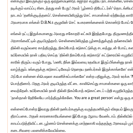
எனக்கும் இவருக்கும் ஒரு ஒற்றுமையுண்டு. சுஜாதா எழுதிய நாடகங்களில், சென்
நடிக்கும் வாய்ப்பு கிடைத்தது என் பேறு! அவர் 'பூர்ணம் தியேட்டர்ஸ்' தொடங்கியப
நாடகம் ‘தனிக்குடித்தனம்’. சென்னையிலிருந்து செட் சாமான்கள் ஏற்றிவந்த லாரி
அவசரமாக எங்கள் D.B.N.s குழுவின் செட் உபகரணங்களைக் கொண்டு போய் மே
எங்கள் நட்பு இறுக்கமானது அவரது சகோதரி லட்சுமி இறந்தபோது. திருமணத்தில
அரசாங்கவீட்டில் குடியிருந்தார். சென்னையிலிருந்த பூர்ணத்துக்குத் தங்கைய
தில்லி வரும்வரை காத்திருந்து, நிகம்போத் சுடுகாட்டுக்கு சடலத்துடன் போய்,
உயிர்மையில் நான் பதிவு செய்த ‘தில்லி நிகம்போத் சுடுகாடு’ கட்டுரையில் எழுதிய
காரில் திரும்ப வரும் போது, 'மணி, நீங்க இவ்வளவு உதவியா இருப்பீங்கன்னு நான
வாழ்த்தும். உங்களுக்கு சுடுகாட்டிலேயும் நெறைய நண்பர்கள் இருக்காங்களே’ 
அப்போ என்னை ஸ்பெஷலா கவனிச்சுப்பாங்களே' என்ற பதிலுக்கு, அவர் உரக்க ‘N
பொத்தினார். பிறகு அவர் குடியிருந்த வீட்டை காலிசெய்து சாமான்களை ஒரு லாரிய
வைத்தேன். உயிர்மையில் நான் தில்லி நிகம்போத் சுடுகாட்டைப் பற்றி எழுதியிருந்
‘நான்தான் நேரிலேயே பார்த்திருக்கேனே. You are a great person’ என்று ஒரு சர
என்னைப்போன்ற இவரது தில்லி நண்பர்களுக்கு வருத்தமளிக்கும் விஷயம் இவருக்
தீராப்பகை. அதன் காரணகாரியங்களை இப்போது ஆராய வேண்டாம். தில்லியில்
காயப்படுத்திவிட்டன. பூர்ணம் சென்னைக்கு மாற்றலாகி வந்ததற்கு அவையும் ம
கடைசிவரை பலனளிக்கவேயில்லை.