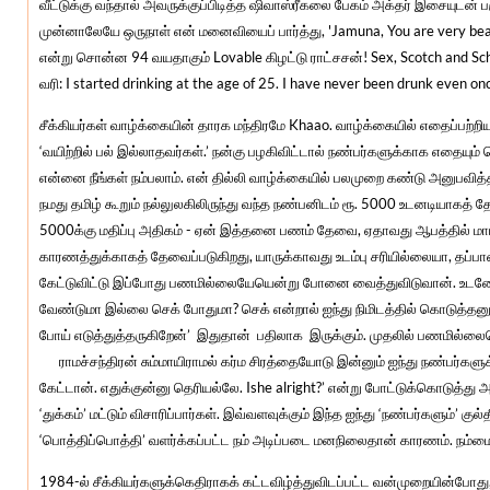
வீட்டுக்கு வந்தால் அவருக்குப்பிடித்த ஷிவாஸ்ரீகலை பேகம் அக்தர் இசையுடன் ப
முன்னாலேயே ஒருநாள் என் மனைவியைப் பார்த்து, 'Jamuna, You are very beaut
என்று சொன்ன 94 வயதாகும் Lovable கிழட்டு ராட்சசன்! Sex, Scotch and Scho
வரி: I started drinking at the age of 25. I have never been drunk even once
சீக்கியர்கள் வாழ்க்கையின் தாரக மந்திரமே Khaao. வாழ்க்கையில் எதைப்பற்ற
‘வயிற்றில் பல் இல்லாதவர்கள்.’ நன்கு பழகிவிட்டால் நண்பர்களுக்காக எதையும் 
என்னை நீங்கள் நம்பலாம். என் தில்லி வாழ்க்கையில் பலமுறை கண்டு அனுபவித
நமது தமிழ் கூறும் நல்லுலகிலிருந்து வந்த நண்பனிடம் ரூ. 5000 உடனடியாகத் 
5000க்கு மதிப்பு அதிகம் - ஏன் இத்தனை பணம் தேவை, ஏதாவது ஆபத்தில் ம
காரணத்துக்காகத் தேவைப்படுகிறது, யாருக்காவது உடம்பு சரியில்லையா, தப்பா
கேட்டுவிட்டு இப்போது பணமில்லையேயென்று போனை வைத்துவிடுவான். உடனே குல
வேண்டுமா இல்லை செக் போதுமா? செக் என்றால் ஐந்து நிமிடத்தில் கொடுத்தனுப்
போய் எடுத்துத்தருகிறேன்’ இதுதான் பதிலாக இருக்கும். முதலில் பணமில
ராமச்சந்திரன் சும்மாயிராமல் கர்ம சிரத்தையோடு இன்னும் ஐந்து நண்பர்களுக
கேட்டான். எதுக்குன்னு தெரியல்லே. Ishe alright?’ என்று போட்டுக்கொடுத்து அன்
‘துக்கம்’ மட்டும் விசாரிப்பார்கள். இவ்வளவுக்கும் இந்த ஐந்து ‘நண்பர்களும்’ க
‘பொத்திப்பொத்தி’ வளர்க்கப்பட்ட நம் அடிப்படை மனநிலைதான் காரணம். நம்ம
1984-ல் சீக்கியர்களுக்கெதிராகக் கட்டவிழ்த்துவிடப்பட்ட வன்முறையின்போத