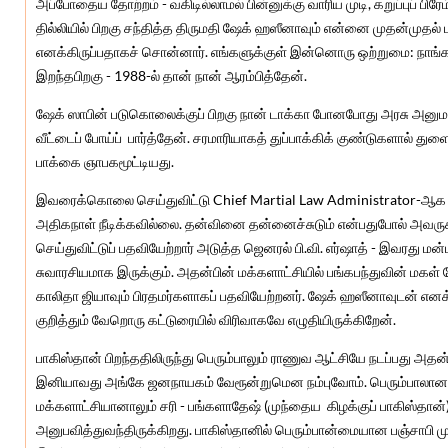
அப்போதைய தோற்றம் - வகிடில்லாமல் பின்னுக்கு வாரிய முடி, கறுப்புப் பிரே
தில்லியில் பிறகு சந்தித்த திருமதி ஷேக் ஹஸீனாவும் என்னை முதன்முதல்
எனக்கிருப்பதாகச் சொன்னார். எங்களுக்குள் இன்னொரு ஒற்றுமை: நாங்கள
இறந்தபிறகு - 1988-ல் தான் நான் ஆரம்பித்தேன்.
ஷேக் ஸாபின் படுகொலைக்குப் பிறகு நான் டாக்கா போனபோது அரசு அனு
வீட்டைப் போய்ப் பார்த்தேன். சரமாரியாகத் துப்பாக்கிக் குண்டுகளால் த
பாக்கை ஞாபகமூட்டியது.
இவரைக்கொலை செய்துவிட்டு Chief Martial Law Administrator-ஆக ம
அதிகநாள் நீடிக்கவில்லை. தன்வினை தன்னைச்சுடும் என்பதுபோல் அவரு
செய்துவிட்டுப் பதவியேற்றார் அடுத்த ஜெனரல் பி.வி. எர்ஷாத் - இவரது ம
சுவாரசியமாக இருக்கும். அதன்பின் மக்களாட்சியில் பங்கபந்துவின் மகள்
காலிதா ஜியாவும் பிரதமர்களாகப் பதவியேற்றனர். ஷேக் ஹஸீனாவுடன் என
குறித்தும் வேறொரு கட்டுரையில் விரிவாகவே எழுதியிருக்கிறேன்.
பாகிஸ்தான் பிறந்ததிலிருந்து பெரும்பாலும் ராணுவ ஆட்சியே நடப்பது அதன்
இனியாவது அங்கே ஜனநாயகம் வேரூன்றுமென நம்புவோம். பெரும்பாலான ஆ
மக்களாட்சியானாலும் சரி - பங்களாதேஷ் (முந்தைய கிழக்குப் பாகிஸ்தா
அனுபவித்துவந்திருக்கிறது. பாகிஸ்தானில் பெரும்பான்மையான பஞ்சாபி மு