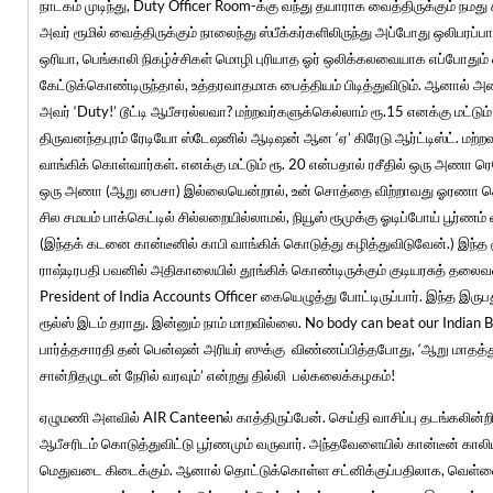
நாடகம் முடிந்து, Duty Officer Room-க்கு வந்து தயாராக வைத்திருக்கும் 
அவர் ரூமில் வைத்திருக்கும் நாலைந்து ஸ்பீக்கர்களிலிருந்து அப்போது ஒலிபரப்பா
ஒரியா, பெங்காலி நிகழ்ச்சிகள் மொழி புரியாத ஓர் ஒலிக்கலவையாக எப்போதும் 
கேட்டுக்கொண்டிருந்தால், உத்தரவாதமாக பைத்தியம் பிடித்துவிடும். ஆனால் அ
அவர் ‘Duty!’ டூட்டி ஆபீசரல்லவா? மற்றவர்களுக்கெல்லாம் ரூ.15 எனக்கு மட்ட
திருவனந்தபுரம் ரேடியோ ஸ்டேஷனில் ஆடிஷன் ஆன ‘ஏ’ கிரேடு ஆர்ட்டிஸ்ட். ம
வாங்கிக் கொள்வார்கள். எனக்கு மட்டும் ரூ. 20 என்பதால் ரசீதில் ஒரு அணா ர
ஒரு அணா (ஆறு பைசா) இல்லையென்றால், உன் சொத்தை விற்றாவது ஓரணா கொண
சில சமயம் பாக்கெட்டில் சில்லறையில்லாமல், நியூஸ் ரூமுக்கு ஓடிப்போய் பூர்
(இந்தக் கடனை கான்டீனில் காபி வாங்கிக் கொடுத்து கழித்துவிடுவேன்.) இந்
ராஷ்டிரபதி பவனில் அதிகாலையில் தூங்கிக் கொண்டிருக்கும் குடியரசுத் தலைவரை
President of India Accounts Officer கையெழுத்து போட்டிருப்பார். இந்த இ
ரூல்ஸ் இடம் தராது. இன்னும் நாம் மாறவில்லை. No body can beat our Indian 
பார்த்தசாரதி தன் பென்ஷன் அரியர் ஸுக்கு விண்ணப்பித்தபோது, ‘ஆறு மாதத்து
சான்றிதழுடன் நேரில் வரவும்’ என்றது தில்லி பல்கலைக்கழகம்!
ஏழுமணி அளவில் AIR Canteenல் காத்திருப்பேன். செய்தி வாசிப்பு தடங்கலின்றி 
ஆபீசரிடம் கொடுத்துவிட்டு பூர்ணமும் வருவார். அந்தவேளையில் கான்டீன் கா
மெதுவடை கிடைக்கும். ஆனால் தொட்டுக்கொள்ள சட்னிக்குப்பதிலாக, வெள்ளைப்