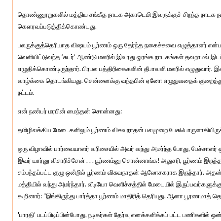
தொண்ணூறுகளில் மத்திய சங்கீத நாடக அகாடெமி இவருக்குச் சிறந்த நாடக ந
கௌரவப்படுத்திக்கொண்டது.
பலருக்குத்தெரியாத விஷயம் பூர்ணம் ஒரு தேர்ந்த நகைச்சுவை எழுத்தாளர் என்பது
வெளியிட்டுவந்த ‘சுடர்’ ஆண்டு மலரில் இவரது ஓரங்க நாடகங்கள் தவறாமல் இட
எழுதிக்கொண்டிருந்தார். பிரபல பத்திரிகைகளின் தீபாவளி மலரில் எழுதுவார். 
வாழ்க்கை தொடங்கியது. சென்னைக்கு வந்தபின் ஏனோ எழுதுவதைக் குறைத்துக
நட்டம்.
என் நண்பர் மரபின் மைந்தன் சொன்னது:
தமிழிலக்கிய மேடைகளிலும் பூர்ணம் விசுவநாதன் பலமுறை பேசுபொருளாகியிருக்
ஒரு விழாவில் பார்வையாளர் வரிசையில் அவர் வந்து அமர்ந்த போது, பேச்சாளர
இவர் யார்னு விசாரிச்சேன் . . . பூர்ணம்னு சொன்னாங்க! அதுசரி, பூர்ணம் இர
சம்பந்தப்பட்ட குழு ஒன்றில் பூர்ணம் விசுவநாதன் ஆலோசகராக இருந்தார். அதன
மத்தியில் வந்து அமர்ந்தார். வீடியோ வெளிச்சத்தில் மேடையில் இருப்பவர்களுக்
கூறினார்: "இங்கிருந்து பார்த்தா பூர்ணம் மாதிரித் தெரியுது, ஆனா பூரணமாத் 
'பாரதி’ படப்பிடிப்பின்போது, நடிகர்கள் தேர்வு எனக்களிக்கப் பட்ட பணிகளில் 