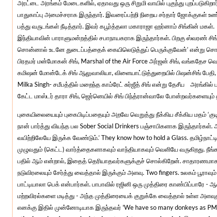
அரட்டை அரங்கம் மேடைகளில், ஏதாவது ஒரு சிறுமி வாயில் புகுந்து புறப்படுகிறா
பாதுகாப்பு அமைச்சராக இருந்தார். இவரைப்பற்றி நிறைய சர்தார் ஜோக்குகள் உண
பத்து வருடங்கள் நீடித்தார். இவர் கபூர்த்தலா மகாராஜா ஹர்னாம் சிங்கின் மகள். 
இந்தியாவின் பாராளுமன்றத்தில் சபாநாயகராக இருந்தார்கள். பிறகு ஸ்வரண் சிங்,
சொன்னால் உடனே துடைப்பத்தைக் கையிலெடுத்துப் பெருக்குவேன்’ என்று சொ
பிரதமர் மன்மோகன் சிங், Marshal of the Air Force அர்ஜன் சிங், வங்கதேச வெ
கமிஷன் மோன்டேக் சிங் ஆலுவாலியா, விளையாட்டுத்துறையில் பிஷன்சிங் பேதி, சித
Milka Singh- சமீபத்தில் மறைந்த காம்ரேட் சுர்ஜீத் சிங் என்று தேசீய அரங்கி
கேட்ட மாஸ்டர் தாரா சிங், ஜெர்னெயில் சிங் பிந்த்ரான்வாலே போன்றவர்களையும் 
புகையிலையையும் புகைபிடிப்பதையும் அறவே வெறுத்து நீக்கிய சீக்கிய மதம
நான் பார்த்து வியந்த பல Sober Social Drinkers பஞ்சாபிகளாக இருந்தார்கள
வயிற்றிலேயே இருக்க வேண்டும்.’ They know how to hold a Glass. தமிழ்நாட்ட
முழுவதும் (கெட்ட) வார்த்தைகளாகவும் வாந்தியாகவும் வெளியே வருகிறது. நீங்கள்
பதில் ஆம் என்றால், இதைத் தெரியாதவர்களுக்குச் சொல்கிறேன். சாதாரணமாக ஒ
நடுவிரலையும் சேர்த்து வைத்தால் இருக்கும் அளவு. Two fingers. உலகம் பூரா
பாட்டியாலா பெக் என்பார்கள். பாபாவில் ரஜினி ஒரு முத்திரை காண்பிப்பாரே - ஆள்
மற்றவிரல்களை மடித்து - அந்த முத்திரையைக் குறுக்கே வைத்தால் உள்ள அளவுத
எனக்கு இதில் முன்னோடியாக இருந்தவர் 'We have so many donkeys as PMs'