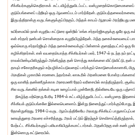
சீக்கியர்களுக்கெதிராகக் கட்டவிழ்த்துவிடப்பட்ட வன்முறைக்கொடுமைகளைப் பற்ற
குடும்பங்களைப் பற்றியும் ஒரு ஆவணப்படம் பார்த்தேன். குடும்பத்தலைவர்கள
இருபத்திநான்கு வருடங்களுக்குப்பிறகும், அந்தக் காயம் ஆறாமல் அரற்றியத
உயிர்மையில் நான் எழுதிய கட்டுரை ஒன்றில் ‘எங்க சர்தார்ஜிகளுக்கு ஒரே ஒரு கல
என் சர்தார் நண்பன் சொன்னதாக எழுதியிருந்தேன். அந்த நகைச்சுவையைப் பார
ஒவ்வொரு சர்தார்ஜியும் அந்த நகைச்சுவைக்குப் பின்னால் குறைந்தபட்சம் ஒர
கழிக்கிறார்கள். என் வயதையொத்த சீக்கியர்கள் பலர், 1947-ல் நடந்த நம் நாட்டின
ராவல்பிண்டியிலிருந்தும் அங்கிருந்த தன் சொத்து சுகங்களை விட்டுவிட்டு, த
தாயும் சகோதரிகளும் கற்பழிக்கப்படுவதைப் பார்க்கும் கொடுமைக்காளாகி, மிர
அகதிகள் முகாமில் சரணடைந்தார்கள். லாகூரில் அரண்மனை போன்ற பங்களாவில்
ஒரு வாளித் தண்ணீருக்காக அரைமணி நேரம் வரிசையில் காத்திருந்தார். சூன்ய
சில வருடங்களில் தங்கள் கடின உழைப்பால் முன்னேறி, தில்லியையே ஒரு பஞ்சாபி 
நிகழ்ந்த மற்றொரு பேரிடி 1984-ல் கட்டவிழ்த்துவிடப்பட்ட வன்முறை. இ
சீக்கியக் குடும்பங்களே இல்லையெனலாம். இன்று நினைத்துப் பார்க்கும்போது,
தோன்றுகிறது. 1984-ம் வருட ஆரம்பத்திலேயே அவரது சீக்கியப் பாதுகாப்புப்ப
உளவுத்துறை அவரை எச்சரித்தது. அவர் மட்டும் இதற்குச் செவிசாய்த்திருந்தால், 
மேற்பட்ட சீக்கியர்களும் பலியாகியிருக்கமாட்டார்கள். அதன்பிறகு என் கண் மு
இன்னொரு கட்டுரையில்.