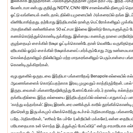
இலக்காக இருந்தார்கள். அவர்களுக்குத்தான் முதல் தர்ம அடி. இந்த அக
வேண்டாமா என்பது குறித்து NDTV, CNN-IBN சானல்களில் தினமும் தொடரும
ஓட்டு வங்கியைக் கண்டதால், தில்லி யமுனையின் அக்கரையில் தங்க இடம்
வினியோகித்தது. தற்போது இந்தியாவில் நான்கு மெட்ரோக்களிலும் முக்கி
அகதிகளின் எண்ணிக்கை 50 லட்சமா இல்லை இரண்டு கோடிகளுக்கும் மே
கணக்கெடுத்துக்கொண்டிருக்கிறது. இன்றைய கணக்கு நாளை மாறிவிடும்
குழந்தையும் சைக்கிள் ரிக்ஷா ஓட்டிக்கொண்டேதான் வெளியே வருகிறதென்
ஏரியாவில் ஓடும் சைக்கிள் ரிக்ஷாக்களைப் பார்க்கும்போது அது உண்மையாகத
கொல்கத்தாவிலும் தில்லியிலும் மற்ற மாநகரங்களிலும் பெரும்பான்மை பங்
கொண்டிருக்கிறார்கள்.
எழுபதுகளில் ஒருதடவை இந்தியா-பங்களாதேஷ் Benapole எல்லையில் கல்
ஆவணங்களைக் கொடுப்பதற்காக இரவு முழுவதும் காத்திருந்தேன். பகல் ந
இருதடவைகள் பங்களாதேஷிலிருந்து பேனாப்போல் பார்டர் தாண்டி கல்கத்தாவ
தங்கியதில்லை. இந்த எல்லையை இந்தியத்தரப்பில் எல்லைப் பாதுகாப்புப் பட
'காத்து வந்தார்கள்'. இரவு இரண்டரை மணிக்குக் காரில் தூங்கிக்கொண்டிர
திடீரென்று இருபக்கமும் விளக்கெரிந்து கூச்சல் அதிகமாகிறது. பங்களாதேஷ
ப.தே. அதிகாரிகள், "ஸூவர் கே பச்சே (பன்றியின் மக்களே), என்ன தைரியமிர
மரியாதையாக உன் சொந்த இடத்துக்குப் போய்விடு" என்று சரமாரியாக எல்லோர
ஜவான்களிடம், 'இந்தா, உன் ஆட்களை நீயே மேய்த்துக்கொள். உள்ளே வந்த