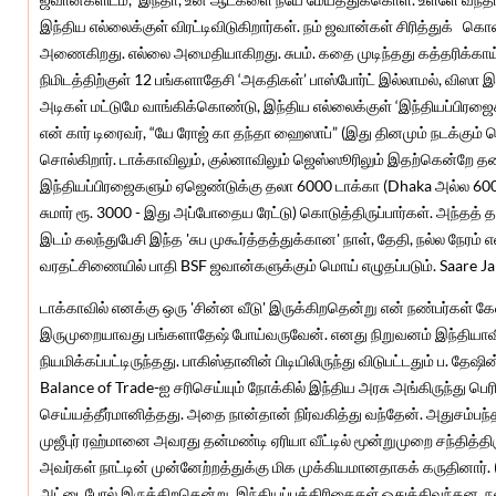
இந்திய எல்லைக்குள் விரட்டிவிடுகிறார்கள். நம் ஜவான்கள் சிரித்துக்
அணைகிறது. எல்லை அமைதியாகிறது. சுபம். கதை முடிந்தது கத்தரிக்காய் 
நிமிடத்திற்குள் 12 பங்களாதேசி ‘அகதிகள்’ பாஸ்போர்ட் இல்லாமல், விஸா 
அடிகள் மட்டுமே வாங்கிக்கொண்டு, இந்திய எல்லைக்குள் ‘இந்தியப்பிரஜை
என் கார் டிரைவர், “யே ரோஜ் கா தந்தா ஹைஸாப்” (இது தினமும் நடக்கும் 
சொல்கிறார். டாக்காவிலும், குல்னாவிலும் ஜெஸ்ஸூரிலும் இதற்கென்றே 
இந்தியப்பிரஜைகளும் ஏஜெண்டுக்கு தலா 6000 டாக்கா (Dhaka அல்ல 6000
சுமார் ரூ. 3000 - இது அப்போதைய ரேட்டு) கொடுத்திருப்பார்கள். அந்தத் 
இடம் கலந்துபேசி இந்த 'சுப முகூர்த்தத்துக்கான' நாள், தேதி, நல்ல நேரம் எ
வரதட்சிணையில் பாதி BSF ஜவான்களுக்கும் மொய் எழுதப்படும். Saare 
டாக்காவில் எனக்கு ஒரு 'சின்ன வீடு' இருக்கிறதென்று என் நண்பர்கள் கே
இருமுறையாவது பங்களாதேஷ் போய்வருவேன். எனது நிறுவனம் இந்தியாவ
நியமிக்கப்பட்டிருந்தது. பாகிஸ்தானின் பிடியிலிருந்து விடுபட்டதும் ப. த
Balance of Trade-ஐ சரிசெய்யும் நோக்கில் இந்திய அரசு அங்கிருந்து ப
செய்யத்தீர்மானித்தது. அதை நான்தான் நிர்வகித்து வந்தேன். அதுசம்ப
முஜீபுர் ரஹ்மானை அவரது தன்மண்டி ஏரியா வீட்டில் மூன்றுமுறை சந்தித்திர
அவர்கள் நாட்டின் முன்னேற்றத்துக்கு மிக முக்கியமானதாகக் கருதினார்
அட்டைபோல் இருக்கிறதென்று இந்தியப்பத்திரிகைகள் ஒதுக்கிவந்தன. 