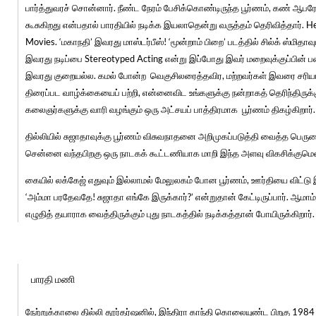
பார்த்துவரச் சொன்னார். நீண்ட நேரம் பேசிக்கொண்டிருந்த பூர்ணம், கண் ஆபரே
கூசுகிறது என்பதால் பாரதியில் நடிக்க இயலாதென்று வருத்தம் தெரிவித்தார். H
Movies. ‘மகாநதி’ இவரது மாஸ்டர்பீஸ்! ‘மூன்றாம் பிறை’ படத்தில் சில்க் ஸ்மிதா
இவரது நடிப்பை Stereotyped Acting என்று இப்போது இவர் மறைவுக்குப்பின் ப
இவரது குறையல்ல. கமல் போன்ற வெகுசிலரைத்தவிர, மற்றவர்கள் இவரை சரி
திரைப்பட வாழ்க்கையைப் பற்றி, என்னைவிட உங்களுக்கு நன்றாகத் தெரிந்திருக்கும
கலைஞர்களுக்கு வாரி வழங்கும் ஒரு அட்சயப் பாத்திரமாக பூர்ணம் திகழ்கிறார்.
தில்லியில் சுஜாதாவுக்கு பூர்ணம் விசுவநாதனை அறிமுகப்படுத்தி வைத்த பெர
சென்னை வந்தபிறகு ஒரு நாடகக் கூட்டணியாக மாறி இந்த அளவு விகசிக்குமெ
கையில் லக்கேஜ் எதுவும் இல்லாமல் மேலுலகம் போன பூர்ணம், ஊர்தியை விட்டு
‘அம்மா பரதேவதே! சுஜாதா எங்கே இருக்கார்?’ என்றுதான் கேட்டிருப்பார். ஆமா
எழுதித் தயாராக வைத்திருக்கும் புது நாடகத்தில் நடிக்கத்தான் போயிருக்கிறார்.
சிங் இஸ் கிங்
பாரதி மணி
நேற்றுக்காலை தில்லி தூர்தர்ஷனில், இந்திரா காந்தி கொலையுண்ட பிறகு 1984 அ