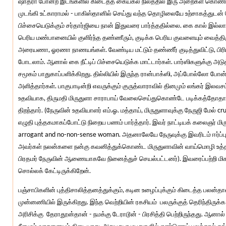
ஷாதரா போன்ற இடங்களில் கிடைத்த கையகல நிலத்தில் இரு அறைகள் கொண்ட வ
முடங்கி உட்காராமல் - பாகிஸ்தானில் செய்து வந்த தொழிலையே உற்சாகத்துடன் த
பிச்சையெடுக்கும் சர்தார்ஜியை நான் இதுவரை பார்த்ததில்லை. கை கால் இல்ல
பெரிய மண்பானையில் குளிர்ந்த தண்ணீரும், குடிக்க பெரிய குவளையும் வைத்திரு
அரையணா, ஓரணா நாணயங்கள். வேண்டிய மட்டும் தண்ணீர் குடித்துவிட்டு, பிரிய
போடலாம். ஆனால் கை நீட்டிப் பிச்சையெடுக்க மாட்டார்கள். பார்ஸிகளுக்கு அ
சமூகம் பாதுகாப்பளிக்கிறது. தில்லியில் இருந்த ரான்பாக்ஸி, அப்போல்லோ போன
அளித்தார்கள். பாகுபாடின்றி எவருக்கும் குருத்வாராவில் தினமும் லங்கர் இலவசம
உதவியாக, திருமதி மிருதுளா சாராபாய் வேலைசெய்துகொண்டே படிக்கத்தோதா
திறந்தார். (நேருவின் உதவியாளர் எம்.ஓ. மத்தாய், மிருதுளாவுக்கு நேருஜி மேல் c
எழுதி புத்தகமாகப்போட்டு நிறைய பணம் பார்த்தார். இவர் நாட்டியக் கலைஞர் 
arrogant and no-non-sense woman. அதனாலேயே நேருவுக்கு இவரிடம் ஈர்ப்பு
அவர்கள் நலன்களை நன்கு கவனித்துக்கொண்ட மிருதுளாவின் வாய்மொழி உத்தர
பிரதமர் நேருவின் ஆணையாகவே நினைத்துச் செயல்பட்டனர்). இவரைப்பற்றி ம
சொல்லக் கேட்டிருக்கிறேன்.
பஞ்சாபிகளின் புத்திசாலித்தனத்துக்கும், கடின உழைப்புக்கும் கிடைத்த பலன்தா
முன்னணியில் இருக்கிறது. இந்த வெற்றியின் ரகசியம் பலருக்குத் தெரிந்திருக்
அரிசிக்கு தேராதூன்தான் - நமக்கு டேராடூன் - பிரசித்தி பெற்றிருந்தது. ஆனா