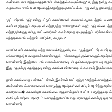
அன்னையான அந்த மாதரசியின் பக்கத்தில் அமரும் பேறு! எழுந்து நின்று 
அநாவசியமாகப் பேசி அவரைத் தொந்தரவு செய்யக் கூடாது என்று நினைத்
'குட் மார்னிங் மதர்' என்று மட்டும் சொன்னேன். விமானம் ஆகாயத்தில் 
கண் விழித்ததும். அவருடன் வந்திருந்த 'சகோதரிகள்', மதர், மதர் எல்லா பத
வந்திருக்கிறது என்று காட்டினார்கள். அவர் அதை ஏறெடுத்தும் பார்க்கவில
பத்திரிகையில் வந்தால் மகிழ்ச்சி, பெருமை!
பணிப்பெண் கொண்டு வந்த காலைச்சிற்றுண்டியை மறுத்துவிட்டார். சுமார் ஒரு
பங்களாதேஷ் போவதாகச் சொன்னதும், டாக்காவிலும் குல்னாவிலும் அவர்கள்
சொன்னார். இதற்கிடையில் கையில் காமிராவுடன் ஒவ்வொருவராக வர ஆரம்பித்
இது மதருக்கு தொந்தரவு என்று சொல்லி எல்லோரையும் அவரவர் இருக்கைக
நான் சொல்வதை யார் கேட்டார்கள், இவர்கள் கேட்பதற்கு? அந்தக் காலத்தில
சிலர் என்னிடம் காமிராவைக் கொடுத்து அவர்கள் என் சீட்டில் அமர்ந்து அ
காமிராவை� கொண்டுபோகவில்லை. அதனால் நான் போட்டோ எடுத்தவரிடம் என
விசிட்டிங் கார்டை அவரிடம் கொடுத்து போட்டோ தயாரானதும் எனக்கு ஒரு ப
சொன்னார்.