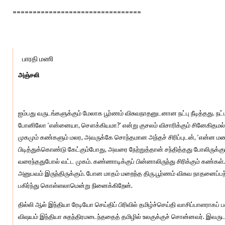
================================
அம்மா பரதேவதே! சுஜாதா எங்கே இருக்கார்?
பாரதி மணி
அஞ்சலி
ஐம்பது வருடங்களுக்கும் மேலாக பூர்ணம் விசுவநாதனுடனான நட்பு நீடித்தது. 
போனிலோ ‘என்னையா, சௌக்கியமா?’ என்று குசலம் விசாரிக்கும் சினேகிதமல்ல
முகமும் கண்களும் மலர, அவருக்கே சொந்தமான அந்தச் சிரிப்புடன், ‘என்ன மண
பிடித்துக்கொண்டு கேட்கும்போது, அவரை நேற்றுத்தான் சந்தித்தது போலிருக்க
வரைந்ததுபோல் வட்ட முகம். கண்ணாடிக்குப் பின்னாலிருந்து சிரிக்கும் கண்க
அனுபவம் இருந்திருக்கும். போன மாதம் மறைந்த திரு.பூர்ணம் விசுவ நாதனைப்
பகிர்ந்து கொள்ளலாமென்று நினைக்கிறேன்.
தில்லி ஆல் இந்தியா ரேடியோ செய்திப் பிரிவில் தமிழ்ச்செய்தி வாசிப்பாளராகப் ப
விஷயம் இந்தியா சுதந்திரமடைந்ததைத் தமிழில் உலகுக்குச் சொன்னவர். இவருடன