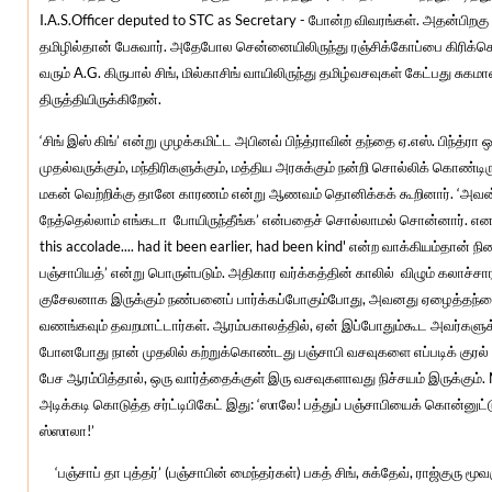
I.A.S.Officer deputed to STC as Secretary - போன்ற விவரங்கள். அதன்பிறக
தமிழில்தான் பேசுவார். அதேபோல சென்னையிலிருந்து ரஞ்சிக்கோப்பை கிரிக
வரும் A.G. கிருபால் சிங், மில்காசிங் வாயிலிருந்து தமிழ்வசவுகள் கேட்பது ச
திருத்தியிருக்கிறேன்.
‘சிங் இஸ் கிங்’ என்று முழக்கமிட்ட அபினவ் பிந்த்ராவின் தந்தை ஏ.எஸ். பிந்
முதல்வருக்கும், மந்திரிகளுக்கும், மத்திய அரசுக்கும் நன்றி சொல்லிக் கொண
மகன் வெற்றிக்கு தானே காரணம் என்று ஆணவம் தொனிக்கக் கூறினார். ‘அவன் 
நேத்தெல்லாம் எங்கடா போயிருந்தீங்க’ என்பதைச் சொல்லாமல் சொன்னார். எனக்
this accolade.... had it been earlier, had been kind' என்ற வாக்கியம்தான
பஞ்சாபியத்’ என்று பொருள்படும். அதிகார வர்க்கத்தின் காலில் விழும் கலாச்ச
குசேலனாக இருக்கும் நண்பனைப் பார்க்கப்போகும்போது, அவனது ஏழைத்தந்தை க
வணங்கவும் தவறமாட்டார்கள். ஆரம்பகாலத்தில், ஏன் இப்போதும்கூட அவர்களுக்க
போனபோது நான் முதலில் கற்றுக்கொண்டது பஞ்சாபி வசவுகளை எப்படிக் குரல் ஏ
பேச ஆரம்பித்தால், ஒரு வார்த்தைக்குள் இரு வசவுகளாவது நிச்சயம் இருக்கும். M
அடிக்கடி கொடுத்த சர்ட்டிபிகேட் இது: ‘ஸாலே! பத்துப் பஞ்சாபியைக் கொன்னுட்டு
ஸ்ஸாலா!’
‘பஞ்சாப் தா புத்தர்’ (பஞ்சாபின் மைந்தர்கள்) பகத் சிங், சுக்தேவ், ராஜ்குரு 