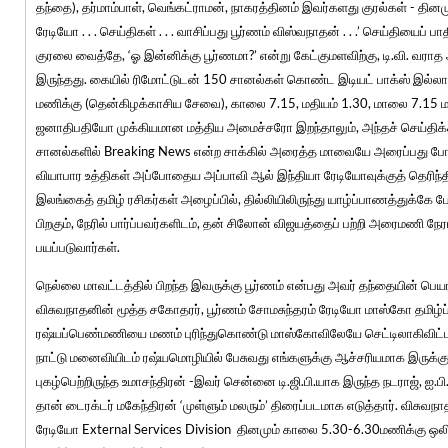
தந்தை), தர்மாம்பாள், வெங்கட்ராமன், நாகரத்தினம் இவர்களது குரல்கள் - தி
ரேடியோ . . . செய்திகள் . . . வாசிப்பது பூர்ணம் விஸ்வநாதன் . . .’ செய்தியைப் 
குரலை வைத்தே, ‘ஓ இன்னிக்கு பூர்ணமா?’ என்று கேட்குமளவிற்கு, டி.வி. வராத 
இருந்தது. கையில் ரிமோட்டுடன் 150 சானல்கள் கொண்ட இடியட் பாக்ஸ் இல்லாத
மணிக்கு (தென்கிழக்காசிய சேவை), காலை 7.15, மதியம் 1.30, மாலை 7.15 ம
ஜனாதிபதியோ முக்கியமான மத்திய அமைச்சரோ இறந்தாலும், அந்தச் செய்திக்
சானல்களில் Breaking News என்ற சாக்கில் அரைத்த மாவையே அரைப்பது போ
வியாபார உத்திகள் அப்போதைய அப்பாவி ஆல் இந்தியா ரேடியோவுக்குத் தெரிந்திர
இலங்கைத் தமிழ் ரசிகர்கள் அழைப்பில், தில்லியிலிருந்து யாழ்ப்பாணத்துக்கே ப
பிறகும், நேரில் பார்ப்பவர்களிடம், தன் சிலோன் விஜயத்தைப் பற்றி அரைமணி நேர
பயப்படுவார்கள்.
நெல்லை மாவட்டத்தில் பிறந்த இவருக்கு பூர்ணம் என்பது அவர் தந்தையின் பெயரா
விசுவநாதனின் மூத்த சகோதரர், பூர்ணம் சோமசுந்தரம் ரேடியோ மாஸ்கோ தமிழ்ப
ரஷ்யப்பெண்மணியை மணம் புரிந்துகொண்டு மாஸ்கோவிலேயே செட்டிலாகிவிட்டார
நாட்டு மனைவியிடம் ரஷ்யமொழியில் பேசுவது எங்களுக்கு ஆச்சரியமாக இருக்க
புகழ்பெற்றிருந்த உமாசந்திரன் -இவர் சென்னை டி.ஜி.பி.யாக இருந்த நடராஜ், ஐ
தான் டைரக்டர் மகேந்திரன் ‘முள்ளும் மலரும்’ திரைப்படமாக எடுத்தார். விசுவநா
ரேடியோ External Services Division தினமும் காலை 5.30-6.30மணிக்கு ஒலி