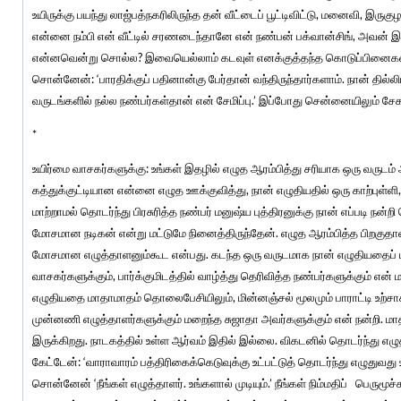
உயிருக்கு பயந்து லாஜ்பத்நகரிலிருந்த தன் வீட்டைப் பூட்டிவிட்டு, மனைவி, இ
என்னை நம்பி என் வீட்டில் சரணடைந்தானே என் நண்பன் பக்வான்சிங், அவன் இந
என்னவென்று சொல்ல? இவையெல்லாம் கடவுள் எனக்குத்தந்த கொடுப்பினைகள்! 
சொன்னேன்: ‘பாரதிக்குப் பதினான்கு பேர்தான் வந்திருந்தார்களாம். நான் தில்ல
வருடங்களில் நல்ல நண்பர்கள்தான் என் சேமிப்பு.’ இப்போது சென்னையிலும் சேக
*
உயிர்மை வாசகர்களுக்கு: உங்கள் இதழில் எழுத ஆரம்பித்து சரியாக ஒரு வருடம்
கத்துக்குட்டியான என்னை எழுத ஊக்குவித்து, நான் எழுதியதில் ஒரு காற்புள்ளி
மாற்றாமல் தொடர்ந்து பிரசுரித்த நண்பர் மனுஷ்ய புத்திரனுக்கு நான் எப்படி நன்
மோசமான நடிகன் என்று மட்டுமே நினைத்திருந்தேன். எழுத ஆரம்பித்த பிறகுதான
மோசமான எழுத்தாளனும்கூட என்பது. கடந்த ஒரு வருடமாக நான் எழுதியதைப் படி
வாசகர்களுக்கும், பார்க்குமிடத்தில் வாழ்த்து தெரிவித்த நண்பர்களுக்கும் என் 
எழுதியதை மாதாமாதம் தொலைபேசியிலும், மின்னஞ்சல் மூலமும் பாராட்டி உற
முன்னணி எழுத்தாளர்களுக்கும் மறைந்த சுஜாதா அவர்களுக்கும் என் நன்றி. ம
இருக்கிறது. நாடகத்தில் உள்ள ஆர்வம் இதில் இல்லை. விகடனில் தொடர்ந்து எழ
கேட்டேன்: ‘வாராவாரம் பத்திரிகைக்கெடுவுக்கு உட்பட்டுத் தொடர்ந்து எழுதுவது 
சொன்னேன் ‘நீங்கள் எழுத்தாளர். உங்களால் முடியும்.’ நீங்கள் நிம்மதிப் பெருமூச