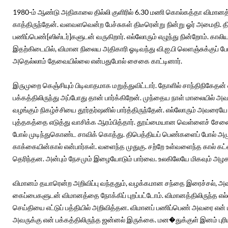
1980-ம் ஆண்டு அதிகாலை தில்லி குளிரில் 6.30 மணி கொல்கத்தா விமானத்தை
காத்திருந்தேன். வளவளவென்ற பேச்சுகள் திடீரென்று நின்று ஓர் அமைதி. தி
பணிப்பெண்[ஸிஸ்டர்]களுடன் வருகிறார். எல்லோரும் எழுந்து நின்றோம். காலியா
இதற்கிடையில், விமான நிலைய அதிகாரி ஓடிவந்து வி.ஐ.பி லௌஞ்சுக்குப
அதெல்லாம் தேவையில்லை என்பதுபோல் சைகை காட்டினார்.
இருமுறை கெஞ்சியும் பிடிவாதமாக மறுத்துவிட்டார். தோளில் சாந்திநிகேதன
பக்கத்திலிருந்து அப்போது தான் பார்க்கிறேன். முந்தைய நாள் மாலையில் அவ
வழங்கும் நிகழ்ச்சியை தூர்தர்ஷனில் பார்த்திருந்தேன். எல்லோரும் அவரையே
புத்தகத்தை எடுத்து வாசிக்க ஆரம்பித்தார். தூய்மையான வெள்ளைச் சேலை 
போல் முடிந்துகொண்ட சாவிக் கொத்து. திபெத்தியப் பெண்களைப் போல் அழுத
காக்கையின்கால் என்பார்கள். வளைந்த முதுகு. சற்றே உள்வளைந்த கால் கட்ட
தெரிந்தன. அன்பும் நேசமும் இழையோடும் பார்வை. உலகிலேயே மிகவும் 
விமானம் தயாரென்ற அறிவிப்பு வந்ததும், வழக்கமான சந்தை இரைச்சல், அ
கைப்பைகளுடன் விமானத்தை நோக்கிப் புறப்பட்டோம். விமானத்திலிருந்த எ
செய்தியை எட்டுப் பத்தியில் அறிவித்தன. விமானப் பணிப்பெண் அவரை என்
அவருக்கு என் பக்கத்திலிருந்த ஜன்னல் இருக்கை. மன�துக்குள் இனம் பு