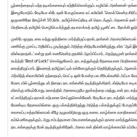
பூர்ணத்தையும் மற்ற நடிகர்களையும் ஏற்றிக்கொள்ளும். வழியில் அண்ணன்-தங்
இழையோடும். ரேடியோ ஸ்டேஷன் போகும்வரை லட்சுமியின் 'கொல்'லென்ற சிரிப்பு
ஒருமணிநேர நிகழ்ச்சி 10 நிமிட தமிழ்ச்செய்தியுடன் தொடங்கும். அதனால் தன்
பிரதியைத் தமிழில் மொழிபெயர்த்துத் தயாராக்கத் தமிழ் யூனிட்டை நோக்கி ஓடுவ
முன்பே ஒருதடவை வந்து ஒத்திகை பார்த்திருப்பதால், நாங்கள் அவசரமில்லாமல
மணிக்கு முகப்பு அறிவிப்பு முடிந்ததும் அடுத்த ஸ்டுடியோவிலிருந்து, விசு ‘ஆல் இண
விஸ்வநாதன்..’ என்று தன் கணீரென்ற குரலில் ஆரம்பிப்பார். அதற்குமுன் நா
உயர்த்தி ‘Best of Luck!’ சொல்லுவோம். நாடகத்துக்குத் தேவையான பிரதிகளை
வைத்திருப்பார். இவரைத் தமிழ்நாட்டில் எல்லோருக்கும் தெரிந்திருக்கும். ஆனா
அர்விந்த் ஸ்வாமியின் தந்தையும், மெட்டி ஒலி போன்ற பல சீரியல்களில் அப்பா வேஷ
மேடையில் பூர்ணத்துடன் நிறைய நாடகங்களில் நடித்திருக்கிறார். ஸ்டுடியோ கடிக
விளக்கு எரியும்போது, உலகத்தில் அனைவருமே தூக்கத்தை மறந்து, என் நாடகத்
உட்கார்ந்திருப்பதாகக் கற்பனை செய்துகொள்வேன். ரேடியோ நாடகத்தில் பார்த்
வேண்டிய தேவையில்லை. ஒரு பக்கத்திலிருந்து அடுத்த பக்கத்துக்குப் போகும்
சலசலப்பு சத்தமில்லாமல் கீழே நழுவவிடுவது ஒரு கலை. வாழ்க்கை வசதிகளைப
கம்பெனிகளுக்கும், அது சம்பந்தமான பிரயாணங்களுக்கும் தாரை வார்த்துக்கொட
நாடகங்களுக்கு மேல் நடித்திருக்கிறேன். அவை என் தில்லி வாழ்க்கையில் ரம்மி