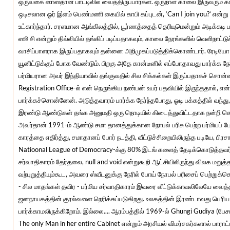
ஒருவகை ஸாஸ்தான் பாட்டிலில் வைத்திருப்பார்கள். ஒருநாள் காலை இருவரும் க
ஒடிசலான ஓர் இளம் பெண்மணி கையில் காபி கப்புடன், ‘Can I join you?’ என்று கே
உட்கார்ந்தார். சரளமான ஆங்கிலத்தில், பூர்ணத்தைத் தெரியுமென்றும் அடிக்கடி
ஸூ சி என்றும் தில்லியில் தங்கிப் படிப்பதாகவும், காலை நேரங்களில் வெளிநாட்
வாசிப்பாளராக இருப்பதாகவும் தன்னை அறிமுகப்படுத்திக்கொண்டார். ரேடியோ ஸ
யூனிட்டுக்குப் போக வேண்டும். பிறகு அதே கான்டீனில் எப்போதாவது பார்க்க 
பர்மியரான அவர் இந்தியாவில் தங்குவதில் சில சிக்கல்கள் இருப்பதாகச் சொன்னா
Registration Office-ல் என் நெருங்கிய நண்பன் உயர் பதவியில் இருந்ததால், என
பார்க்கச்சொன்னேன். அடுத்தவாரம் பார்க்க நேர்ந்தபோது, ஓடி பக்கத்தில் வந்த
இரண்டு ஆண்டுகள் தங்க அனுமதி ஒரு நொடியில் கிடைத்துவிட்டதாக நன்றி ச
அவர்தான் 1991-ம் ஆண்டு சமா தானத்துக்கான நோபல் பரிசு பெற்ற பர்மியப் போ
காரத்தை எதிர்த்து, சமாதானப் போர் நடத்தி, வீட்டுச்சிறையிலிருந்த படியே, பிர
Natioonal League of Democracy-க்கு 80% இடங் களைத் தேடிக்கொடுத்தவர். 
சர்வாதிகாரம் தேர்தலை, null and void என்றுகூறி ஆட்சியிலிருந்து விலக மறுத
வற்புறுத்தியும்கூட, அவரை ஸ்வீடனுக்கு நேரில் போய் நோபல் பரிசைப் பெற்ற
- சில மாதங்கள் தவிர - பர்மிய சர்வாதிகாரம் இவரை வீட்டுக்காவலிலேயே வைத்தி
ஜனநாயகத்தின் குரல்வளை நெரிக்கப்படுகிறது. உலகத்தின் இரண்டாவது பெரி
பார்க்காமலிருக்கிறோம். இல்லை.... ஆரம்பத்தில் 1969-ல் Ghungi Gudiya (ப
The only Man in her entire Cabinet என்றும் அரசியல் விமர்சகர்களால் பாரா