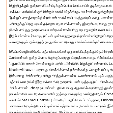
இருந்திருக்கும். ஒன்றரை லிட்டர் பிடிக்கும் பெரிய லோட்டாவில் குடிக்கமுடியாம
பாக்கே) - லஸ்ஸியின் ருசி இன்னும் நாவில் இருக்கிறது. அவர்கள் வயலுக்குள் நி
‘இன்னும் கொஞ்சநேரம் நின்றால் என் காலில் வேர் பிடித்துவிடும்’ என்று சொன்னத
டின்னருக்குப்பிறகு அவன் தந்தையோடு பேசிக்கொண்டிருந்தேன். அப்போது
நீங்கள் செய்தது தவறில்லையா என்ற என் கேள்விக்கு அவரது பதில்: ‘மணி பேட்
இதில் எங்கள் உயர்வோடு, நாட்டின் முன்னேற்றத்தையும் நாங்கள் பார்த்தோம். 
வளைத்தெடுப்பதில் எந்தத் தவறுமில்லை.’ அவரது விளக்கம் எனக்குச் சரியாகப
இந்திய மொழிகளிலேயே பஞ்சாபியைப்போல் ஒரு வாக்கியத்துக்கு இரு அர்த்த
சொல்வார்கள். ஒன்று நேராக இருக்கும். மற்றது விஷமத்தனமானது. தில்லி பல்க
‘பஞ்சாபியில் எதைச் சொன்னாலும் அதில் டபிள் மீனிங் இருக்கும்’ என்றாராம். க
Khadkevikhaavo - அதாவது விளக்கிச்சொல்லுங்கள் என்று பொருள்படும்படி கேட்
இன்னொரு மீனிங் உண்டு’ என்று சிரித்துக்கொண்டே சொன்னாராம். ஆம், அதற்கு 
பஞ்சாபி மொழியின் இந்த வீச்சை சிலர் தவறாகப் பயன்படுத்த முற்பட்டார்கள். எழ
மீனிங் கொண்ட cheap நாடகங்கள் - தில்லி ஸப்ரு ஹௌஸில் அரங்கேறத் துவங்கி
நாடகங்களின் பெயரே அவைகளின் தரத்தை உங்களுக்கு உணர்த்திவிடும். Chchad
வாலிபம்), Saali Aadi Gharwali (மச்சினியும் பாதிப் பொண்டாட்டிதான்) Budhd
பாரக்கம்பாரோடில் தியேட்டர் முன்னால் பஞ்சாபிகள் பழியாகக் கிடப்பார்கள். இப
நாடகங்களுக்குத் தவமிருக்கிறார்கள். அவர்களை யாரும் மாற்றமுடியாது.