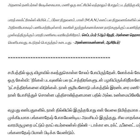
அதனால் நண்பர்கள் வேடிக்கையாக, மணி ஒரு காட்சியில் வந்தாலும் போதும்; படத்திற்கு விர
பாரத் எலக்ட்ரிகல்ஸ் லிமிடெட், பிர்லா நிறுவனம், மான் (M.A.N.) எனப் பல நிறுவனங்களில்
அதிகாரியாகவும் பணியாற்றியுள்ளார். உலகின் நூற்றுக்கணக்கான நாடுகளுக்குப் பயணித்தவ
முன்வந்திருக்கும் பாரதி மணியை வரவேற்கிறோம்.
செப்டம்பர் 5ஆம் தேதி, அன்னை தெரசா
வெளியாவது, கூடுதல் பொருத்தம் உடையது. -
அண்ணாகண்ணன், ஆசிரியர்)
=========================================
சமீபத்தில் ஒரு விழாவில் கலந்துகொள்ள சேலம் போயிருந்தேன். லோக்கல் கேபி
ஒரு கேள்வி: 'நீங்கள் படவுலகில் பல நட்சத்திரங்களுடன் பழகியிருக்கிறீர்களே
'நட்சத்திரங்களை விடுங்கள். நான் சூரியனோடு பக்கத்தில் இரண்டரை மணி நே
நான் யோசித்துச் சொன்ன புத்திசாலித்தனமான பதில் அல்ல. உண்மையிலேயே
எழுபது எண்பதுகளில், நான் தில்லியில் இருந்தபோது என் வேலை நிமித்தமாக 
முக்கியமாக பங்களாதேஷ் போகவேண்டிய அவசியம் இருந்தது. சில மாதங்கள
வாரமிருமுறை மட்டும் தாய் எயர்லைன்ஸ் தில்லி - டாக்கா டைரக்ட் ஃபி்ளைட். 
பங்களாதேஷ் பிமான் பிடிக்க வேண்டும்.