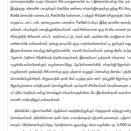
தசாவதாரத்தில் வரும் அவ்தார் சிங் வலதுகையில் கடா இல்லையென்று நெட்டில் 
இருந்தது. உங்களில் பலருக்கும் தெரிந்த உண்மை சர்தார்ஜிகளுக்கு ஐந்து Ks மிகம
Kada (கையில் வளையம்), Kachcha (உள்ளாடை) மற்றும் Kirpan (சிறுகத்தி அல்
கருதப்படமாட்டான். தலைமுடியை மறைக்க Turban (பக்டி). இந்த நாகரிக உலகத்தில
தங்கள் பக்டிக்குள் மறைத்துவிடுவார்கள். மதச்சின்னமான ஒரு பெரிய வாளை நா
சிம்ரஞ்சித் சிங்மான், எம்.பி. தடுக்கப்பட்டு, அவர் தன் பதவியையே ராஜிநாமா செய
வலிமையில் வல்லவர்கள். தனது தாடியில் ஒரு பாறாங்கல்லைக்கட்டி தூக்கும் வ
இருகால்களை வைத்து நின்றுகொண்டே சவாரி செய்வார்கள். தனது நீண்டகூந்தலில
ஆனால் அதிகம் சிந்திக்கத் தெரியாதவர்கள். இதையொட்டித்தான் சர்தாரை ‘பன்
மழுங்கியவர்களென்றும் வழங்கலாயிற்று. ஆயிரக்கணக்கில் சர்தார்ஜி ஜோக்ஸ் புழ
எழுத்தாளர் குஷ்வந்த் சிங் எனக்கு ஒரு புத்தகம் எழுதும் அளவுக்கு நிறைய ‘புத
சொல்லியிருக்கிறார். சிறுவயதில் நான் கேட்டிருந்த நம்ம ஊர் ‘நம்பூதிரி ஜோக்
ஜோக்குகளாக மாற்றி நான் சொல்லுவேன். நாம்தாரி சீக்கியர்கள் வெள்ளையுடையு
மட்டுமே தெரியும் என்று சொல்லும் சர்தார்களுக்கிடையே இவர்கள்தான் கலாச்சார
வாணி பாடுவதிலும் வல்லவர்கள்.
தில்லியில் பஞ்சாபிகளின் ஆதிக்கம் சுதந்திரத்துக்குப் பிறகுதான் வந்தது என
சொல்வார்கள். தில்லிக்கான தனி அடையாளத்தையும் நற்பண்புகளையும், பஞ்சாப
வாதம். பிரிவினைக்குப்பிறகு அகதிகளாக ஓடிவந்து அரசு வழங்கிய ரூ. 5,000 கொ