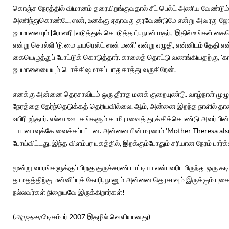
கொஞ்ச நேரத்தில் விமானம் தரையிறங்குவதால் சீட் பெல்ட் அணிய வேண்டும் எ
அணிந்துகொண்டே, ஸன், உனக்கு ஏதாவது தரவேண்டுமே என்று அவரது ஜோல்னா
ஜபமாலையும் [ரோஸரி] எடுத்துக் கொடுத்தார். நான் மதர், 'இதில் உங்கள் கைய
என்று சொல்லி 'டு மை டியரெஸ்ட் ஸன் மணி' என்று எழுதி, என்னிடம் தேதி என
கையெழுத்துப் போட்டுக் கொடுத்தார். காலைத் தொட்டு வணங்கியதற்கு, 'காட
ஜபமாலையையும் பொக்கிஷமாகப் பாதுகாத்து வருகிறேன்.
எனக்கு அன்னை தெரசாவிடம் ஒரு தீராத மனக் குறையுண்டு. வாழ்நாள் மு
நேரத்தை தேர்ந்தெடுக்கத் தெரியவில்லை. ஆம், அன்னை இறந்த நாளில் தான் 
உயிரிழந்தார். எல்லா ஊடகங்களும் காமிராவைத் தூக்கிக்கொண்டு அவர் பின
டயானாவுக்கே வைக்கப்பட்டன. அன்னையின் மரணம் 'Mother Theresa also 
போய்விட்டது. இந்த விளம்பர யுகத்தில், இறக்கும்போதும் சரியான நேரம் பார்க
மூன்று வாரங்களுக்குப் பிறகு குருச்சரண் பாட்டியா என்பவரிடமிருந்து ஒரு க
தாமதத்திற்கு மன்னிப்புக் கோரி, நானும் அன்னை தெரசாவும் இருக்கும் புக
நல்லவர்கள் நிறையவே இருக்கிறார்கள்!
(
அமுதசுரபி
டிசம்பர் 2007 இதழில் வெளியானது)