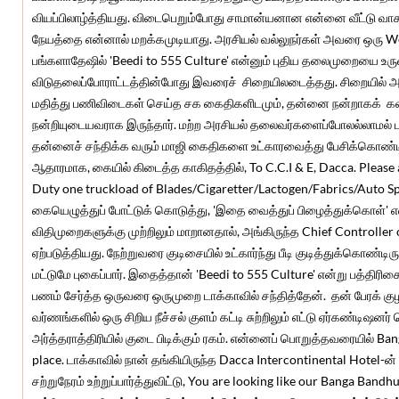
வியப்பிலாழ்த்தியது. விடைபெறும்போது சாமான்யனான என்னை வீட்டு வா
நேயத்தை என்னால் மறக்கமுடியாது. அரசியல் வல்லுநர்கள் அவரை ஒரு Weak
பங்களாதேஷில் 'Beedi to 555 Culture' என்னும் புதிய தலைமுறையை உருவ
விடுதலைப்போராட்டத்தின்போது இவரைச் சிறையிலடைத்தது. சிறையில்
மதித்து பணிவிடைகள் செய்த சக கைதிகளிடமும், தன்னை நன்றாகக் க
நன்றியுடையவராக இருந்தார். மற்ற அரசியல் தலைவர்களைப்போலல்லாமல் ப
தன்னைச் சந்திக்க வரும் மாஜி கைதிகளை உட்காரவைத்து பேசிக்கொண்டிருப
ஆதாரமாக, கையில் கிடைத்த காகிதத்தில், To C.C.I & E, Dacca. Please
Duty one truckload of Blades/Cigaretter/Lactogen/Fabrics/Auto S
கையெழுத்துப் போட்டுக் கொடுத்து, 'இதை வைத்துப் பிழைத்துக்கொள்' 
விதிமுறைகளுக்கு முற்றிலும் மாறானதால், அங்கிருந்த Chief Controlle
ஏற்படுத்தியது. நேற்றுவரை குடிசையில் உட்கார்ந்து பீடி குடித்துக்கொண்டிரு
மட்டுமே புகைப்பார். இதைத்தான் 'Beedi to 555 Culture' என்று பத்திரி
பணம் சேர்த்த ஒருவரை ஒருமுறை டாக்காவில் சந்தித்தேன். தன் பேரக் க
வர்ணங்களில் ஒரு சிறிய நீச்சல் குளம் கட்டி சுற்றிலும் எட்டு ஏர்கண்டிஷனர
அர்த்தராத்திரியில் குடை பிடிக்கும் ரகம். என்னைப் பொறுத்தவரையில் Ba
place. டாக்காவில் நான் தங்கியிருந்த Dacca Intercontinental Hote
சற்றுநேரம் உற்றுப்பார்த்துவிட்டு, You are looking like our Banga Band