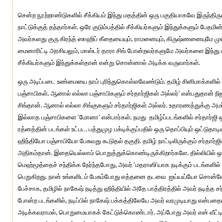
சென்ற நூற்றாண்டுகளில் சீக்கியம் இந்து மதத்தின் ஒரு பகுதியாகவே இருந்த
நாட்டுக்குத் தந்தார்கள். ஒரே குடும்பத்தில் சீக்கியர்களும் இந்துக்களும் பேதம
அவர்களது குரு கிரந்த் ஸாஹிப் கீதையையும், ராமனையும், கிருஷ்ணனையுமே மு
மைனாரிட்டி அரசியலும், மாஸ்டர் தாரா சிங் போன்றவர்களுமே அவர்களை இந்து ம
சீக்கியர்களும் இந்துக்கள்தான் என்று சொன்னால் அடிக்க வருவார்கள்.
ஒரு அடிப்படை உண்மையை நாம் புரிந்துகொள்ளவேண்டும். தமிழ் சினிமாக்களில் வ
பஞ்சாபிகள். ஆனால் எல்லா பஞ்சாபிகளும் சர்தார்ஜிகள் அல்லர்’ என்பதுதான் ந
சிங்தான். ஆனால் எல்லா சிங்குகளும் சர்தார்ஜிகள் அல்லர். உதாரணத்துக்கு அமர் 
இல்லாத பஞ்சாபிகளை ‘மோனா’ என்பார்கள். நமது தமிழ்ப்படங்களில் சர்தார்ஜி
ரத்னத்தின் படங்கள் உட்பட. பத்துமுழ பக்டிக்குப்பதில் ஒரு தொப்பியும் ஒட்டுதாடியு
ஹிந்தியோ பஞ்சாபியோ பேசுவது கூடுதல் தகுதி. தமிழ் நாட்டிலிருக்கும் சர்தார
அதிகம்தான். இதையெல்லாம் பொறுத்துக்கொண்டிருக்கிறார்களே. தில்லியில் 
மெஹ்மூத்தைச் சந்திக்க நேர்ந்தபோது, அவர் ‘மதராஸி’யாக நடிக்கும் படங்க
பெறுகிறது. நான் உங்களிடம் பேசும்போது எத்தனை தடவை ஐய்யய்யோ சொன்னே
பேச்சாக, தமிழில் நாகேஷ் நடித்து ஹிந்தியில் அதே பாத்திரத்தில் அவர் நடித்த சர்வ
போன்ற படங்களில், நடிப்பில் நாகேஷ் பக்கத்திலேயே அவர் வரமுடியாது என்ப
அடிக்கவராமல், பொறுமையாகக் கேட்டுக்கொண்டார். அப்போது அவர் என் வீட்டில