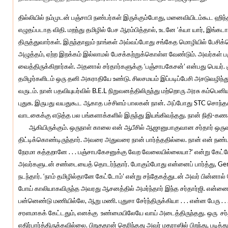
தில்லியில் நம்முடன் பஞ்சாபி நண்பர்கள் இருக்கும்போது, மனைவியிடம்கூட ஹி
எழுதப்படாத விதி. மறந்து தமிழில் பேச ஆரம்பித்தால், உடனே ‘க்யா யார், இங்கடா 
திருத்துவார்கள். இருந்தாலும் நாங்கள் அவ்வப்போது சங்கேத மொழியில் பேசி
அழுத்தம், ஏற்ற இறக்கம் இல்லாமல் பேசக்கற்றுக்கொள்ள வேண்டும். அவர்கள் பஞ்
வைத்திருக்கிறார்கள். அதனால் சர்தார்களுக்கு ‘பஞ்சாபகேசன்’ என்பது பெயர். க
தமிழர்களிடம் ஒரு தனி அகராதியே உண்டு. சிலசமயம் இப்படிப்பேசி அசடுவழிந்த
வருடம். நான் பதவியுயர்வில் B.E.L நிறுவனத்திலிருந்து மற்றொரு அரசு கம்பெனிய
புதுசு. இருபது வயதுகூட ஆகாத பச்சிளம் பாலகன் நான். அப்போது STC சொந்தக்
வாடகைக்கு எடுத்த பல பங்களாக்களில் இருந்து இயங்கிவந்தது. நான் நிதி-கணக்க
ஆகியிருக்கும். ஒருநாள் காலை என் ஆபீசில் ஆஜானுபாகுவான சர்தார் ஒருவர் 
திட்டிக்கொண்டிருந்தார். அவரை அதுவரை நான் பார்த்ததில்லை. நான் என் நண
நேரமா கத்தறானே . . . பஞ்சாபகேசனுக்கு வேற வேலையில்லையா?’ என்று கேட்டேன்
அவர்களுடன் சண்டையைத் தொடர்ந்தார். போகும்போது என்னைப் பார்த்து, Ge
நடந்தார். ‘நாம் தமிழில்தானே கேட்டோம்’ என்று சந்தேகத்துடன் அவர் பின்னால
போய் காலியாகவிருந்த அவரது ஆசனத்தில் அமர்ந்தார் இந்த சர்தார்ஜி. என்னை நேர
பன்னெண்டு மணியில்லே, ஆறு மணி. புதுசா சேர்ந்திருக்கியா . . . என்ன பேரு .
சரளமாகக் கேட்டதும், எனக்கு உண்மையிலேயே வாய் அடைத்திருந்தது. ஒரு சர்தார
எதிர்பார்த்திருக்கவில்லை. பிறகுதான் தெரிந்தது அவர் மதராஸில் பிறந்து, படித்