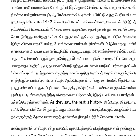
நீளமும் வாசனையும் கிடையாது. அறுபது எழுபதுகளில் எண்ணெய் பலத்தால் த
பாகிஸ்தானி பாஸ்மதியையே விரும்பி இறக்குமதி செய்தார்கள். நமது சரக்கை சீந
நிலச்சுவான்தார்களையும், ஆயிரக்கணக்கில் ஏக்கர் பயிரிட்டு வந்த பெரிய விவச
நாடுகளுக்கிடையே 1947-ல் மனிதன் போட்ட எல்லைக்கோடுகளையும் மீறி இயற்
தட்பவெப்ப நிலையையும் நீர்நிலைகளையும்தானே தந்திருக்கிறது. லாகூரில் மழை
கொட்டுகிறது. மனிதனுக்கிடையே இருக்கும் துவேஷம் இன்னும் பயிரினங்களு
இங்கு விளையாதா?’ என்று யோசிக்கலானார்கள். இவர்களிடம் இல்லாதது பாகிஸ்
காரணமாக அவைகளை நேர்வழியில் பெறமுடியாது. அரசாங்கத்தை நம்பிப்பயனில
பஞ்சாபி விவசாயிகளும் ஒன்றுசேர்ந்து இரகசியமாக நீண்டகாலத் திட்டமொன்று த
பணத்தையும் திரட்டி முழுமுனைப்போடு ஐந்துவருடங்கள் பாடுபட்டார்கள். நாட்டி
‘பச்சைப்புரட்சி’ நடந்துகொண்டிருந்த காலம். ஓரிரு ஆரம்பத் தோல்விகளுக்குப்ப
காத்திருந்த பாகிஸ்தானி பாஸ்மதி நெல்விதைகள் நாற்பது லாரிகளில் இந்திய எல்
நமது எல்லைப் பாதுகாப்புப் படையினருக்கும் அவர்கள் ‘கண்களை மூடிக்கொள்
மூன்றுவருடங்களுக்கு இந்த விதைகளை விற்காமல், இந்திய எல்லையோரத்தில் ம
பல்கிப்பெருக்கினார்கள். As they say, the rest is history! இப்போது இந்த
நாடு. இதன் பின்னே இருக்கும் பஞ்சாபிகளின் சாமர்த்தியமும் உழைப்பும் சில
தங்களுக்குத் தேவையானதைத் தாங்களே நிறைவேற்றிக் கொண்டார்கள்.
எண்பதுகளில் பாஸ்மதி ஏற்று மதியில் முதலிடத்தைப் பிடித்திருந்த என் நண்பன
ஐப் பார்க்கப் போயிருந்தேன். நான் சிறுதாவூர் போனதில்லையென்றாலும், நான்