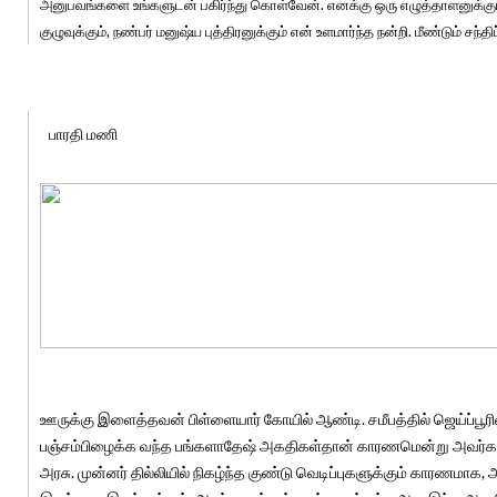
அனுபவங்களை உங்களுடன் பகிர்ந்து கொள்வேன். எனக்கு ஒரு எழுத்தாளனுக்கு
குழுவுக்கும், நண்பர் மனுஷ்ய புத்திரனுக்கும் என் உளமார்ந்த நன்றி. மீண்டும் சந்தி
பங்களாதேஷ் நினைவுகள்: டி.ஆர்.ராஜகுமாரி இப்போது நடிக்கிறாரா?
பாரதி மணி
ஊருக்கு இளைத்தவன் பிள்ளையார் கோயில் ஆண்டி. சமீபத்தில் ஜெய்ப்பூரில்
பஞ்சம்பிழைக்க வந்த பங்களாதேஷ் அகதிகள்தான் காரணமென்று அவர்கள
அரசு. முன்னர் தில்லியில் நிகழ்ந்த குண்டு வெடிப்புகளுக்கும் காரணமாக