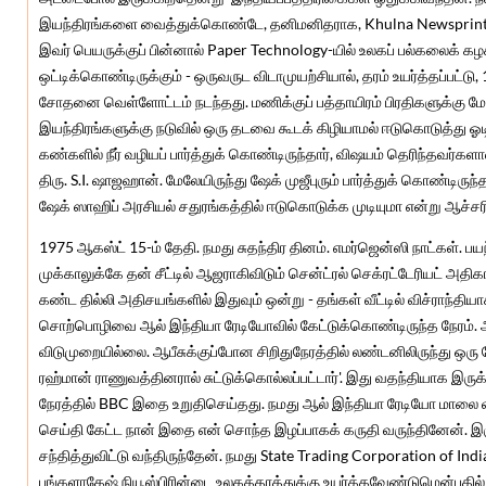
இயந்திரங்களை வைத்துக்கொண்டே, தனிமனிதராக, Khulna Newsprint M
இவர் பெயருக்குப் பின்னால் Paper Technology-யில் உலகப் பல்கலைக் கழ
ஒட்டிக்கொண்டிருக்கும் - ஒருவருட விடாமுயற்சியால், தரம் உயர்த்தப்பட்டு
சோதனை வெள்ளோட்டம் நடந்தது. மணிக்குப் பத்தாயிரம் பிரதிகளுக்கு மேல
இயந்திரங்களுக்கு நடுவில் ஒரு தடவை கூடக் கிழியாமல் ஈடுகொடுத்து ஓட
கண்களில் நீர் வழியப் பார்த்துக் கொண்டிருந்தார், விஷயம் தெரிந்தவர்கள
திரு. S.I. ஷாஜஹான். மேலேயிருந்து ஷேக் முஜீபுரும் பார்த்துக் கொண்டிர
ஷேக் ஸாஹிப் அரசியல் சதுரங்கத்தில் ஈடுகொடுக்க முடியுமா என்று ஆச்சரி
1975 ஆகஸ்ட் 15-ம் தேதி. நமது சுதந்திர தினம். எமர்ஜென்ஸி நாட்கள்.
முக்காலுக்கே தன் சீட்டில் ஆஜராகிவிடும் சென்ட்ரல் செக்ரட்டேரியட் அதிக
கண்ட தில்லி அதிசயங்களில் இதுவும் ஒன்று - தங்கள் வீட்டில் விச்ராந்தி
சொற்பொழிவை ஆல் இந்தியா ரேடியோவில் கேட்டுக்கொண்டிருந்த நேரம். அன்
விடுமுறையில்லை. ஆபீசுக்குப்போன சிறிதுநேரத்தில் லண்டனிலிருந்து ஒரு ப
ரஹ்மான் ராணுவத்தினரால் சுட்டுக்கொல்லப்பட்டார்'. இது வதந்தியாக இ
நேரத்தில் BBC இதை உறுதிசெய்தது. நமது ஆல் இந்தியா ரேடியோ மாலை
செய்தி கேட்ட நான் இதை என் சொந்த இழப்பாகக் கருதி வருந்தினேன். இ
சந்தித்துவிட்டு வந்திருந்தேன். நமது State Trading Corporation of In
பங்களாதேஷ் நியூஸ்பிரின்டை உலகத்தரத்துக்கு உயர்த்தவேண்டுமென்பதி