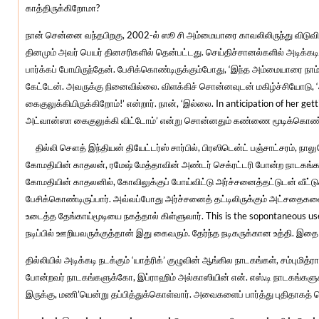
காத்திருக்கிறோமா?
நான் சென்னை வந்தபிறகு, 2002-ல் ஸூ சி அம்மையாரை காவலிலிருந்து விடுவி
தினமும் அவர் பெயர் தினசரிகளில் தென்பட்டது. செய்திச்சானல்களில் அடிக்கடி
பார்க்கப் போயிருந்தேன். பேசிக்கொண்டிருக்கும்போது, ‘இந்த அம்மையாரை நாம் 
கேட்டேன். அவருக்கு நினைவில்லை. விளக்கிச் சொன்னவுடன் மகிழ்ச்சியோடு, 
கைகுலுக்கியிருக்கிறோம்!’ என்றார். நான், ‘இல்லை. In anticipation of her ge
அட்வான்ஸா கைகுலுக்கி விட்டோம்’ என்று சொன்னதும் கண்ணை மூடிக்கொண்டு 
தில்லி சௌத் இந்தியன் தியேட்டர்ஸ் சார்பில், பிரஸிடென்ட் பஞ்சாட்சரம், நா
கோமதியின் காதலன், ரமேஷ் மேத்தாவின் அண்டர் செக்ரட்டரி போன்ற நாடகங்களில
கோமதியின் காதலனில், கோவிலுக்குப் போய்விட்டு அர்ச்சனைத்தட்டுடன் வீட்டுக்க
பேசிக்கொண்டிருப்பார். அவ்வப்போது அர்ச்சனைத் தட்டிலிருக்கும் அட்சதைக
உடைத்த தேங்காய்மூடியை நகத்தால் கிள்ளுவார். This is the sopontaneous use
நடிப்பில் ஊறியவருக்குத்தான் இது கைவரும். தேர்ந்த நடிகருக்கான உத்தி. இதை 
தில்லியில் அடிக்கடி நடக்கும் ‘யாத்ரிக்’ குழுவின் ஆங்கில நாடகங்கள், சம்புமித
போன்றவர் நாடகங்களுக்கோ, இப்ராஹிம் அல்காஸியின் என். எஸ்.டி நாடகங்களுக்க
இருக்கு, மணி’யென்று தப்பித்துக்கொள்வார். அவைகளைப் பார்த்து புதிதாகத்