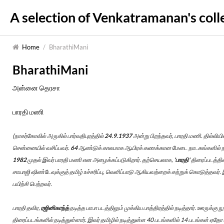
A selection of Venkatramanan's coll
Home
/
BharathiMani
BharathiMani
அன்னை தெரசா
பாரதி மணி
(நாகர்கோவில் அருகில் பார்வதிபுரத்தில்
24.9.1937
அன்று பிறந்தவர், பாரதி மணி. தில்லி
சென்னையில் வசிப்பவர்.
64
ஆண்டுக் காலமாக ஆயிரக் கணக்கான மேடை நாடகங்களில் நடித
1982
முதல் இவர் பாரதி மணி என அழைக்கப்படுகிறார். தற்செயலாக,
'பாரதி'
திரைப்படத்தில
சாயாஜி ஷிண்டேவுக்குத் தமிழ் உச்சரிப்பு, வெளிப்பாடு ஆகியவற்றைக் கற்றுக் கொடுத்தவர்
பயிற்சி பெற்றவர்.
பாரதி தவிர,
ரஜினிகாந்த்
நடித்த பாபா படத்திலும் முக்கிய பாத்திரத்தில் நடித்தார். ஊருக்கு
திரைப்படங்களில் நடித்துள்ளார். இவர் தமிழில் நடித்துள்ள 40 படங்களில் 14 படங்கள் 